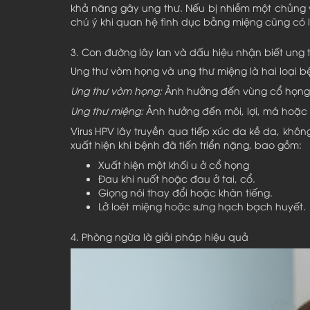
khả năng gây ung thư. Nếu bị nhiễm một chủng v
chú ý khi quan hệ tình dục bằng miệng cũng có 
3. Con đường lây lan và dấu hiệu nhận biết ung
Ung thư vòm họng và ung thư miệng là hai loại 
Ung thư vòm họng:
Ảnh hưởng đến vùng cổ họng,
Ung thư miệng:
Ảnh hưởng đến môi, lợi, má hoặc
Virus HPV lây truyền qua tiếp xúc da kề da, kh
xuất hiện khi bệnh đã tiến triển nặng, bao gồm:
Xuất hiện một khối u ở cổ họng
Đau khi nuốt hoặc đau ở tai, cổ.
Giọng nói thay đổi hoặc khàn tiếng.
Lở loét miệng hoặc sưng hạch bạch huyết.
4. Phòng ngừa là giải pháp hiệu quả