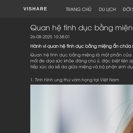
TRANG CHỦ
DU LỊCH
ĐỜI
VISHARE
Quan hệ tình dục bằng miện
26-08-2025 10:38:01
Hành vi quan hệ tình dục bằng miệng ẩn chứa 
Quan hệ tình dục bằng miệng là một phần của đờ
mối đe dọa sức khỏe đáng chú ý, đặc biệt liên q
tiếp xúc da kề da giữa miệng và bộ phận sinh dụ
1. Tình hình ung thư vòm họng tại Việt Nam