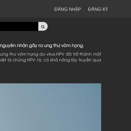
ĐĂNG NHẬP
ĐĂNG KÝ
ố nguyên nhân gây ra ung thư vòm họng.
 ung thư vòm họng do virus HPV đã trở thành một
biệt là chủng HPV-16, có khả năng lây truyền qua