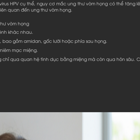
irus HPV cụ thể, nguy cơ mắc ung thư vòm họng có thể tăng lê
liên quan đến ung thư vòm họng.
 thư vòm họng
bệnh khác nhau.
 bao gồm amidan, gốc lưỡi hoặc phía sau họng.
 niêm mạc miệng.
ông chỉ qua quan hệ tình dục bằng miệng mà còn qua hôn sâu. 