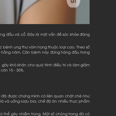
vùng đầu và cổ. Đây là một vấn đề sức khỏe đáng
ắc bệnh ung thư vòm họng thuộc loại cao. Theo số
án hằng năm. Căn bệnh này đứng hàng đầu trong
 gây khó khăn cho quá trình điều trị và làm giảm
 còn 15 - 30%.
ơ đã được chứng minh có liên quan chặt chẽ như
ốc lá và uống rượu bia; chế độ ăn nhiều thực phẩm
ó thể gây nhiễm trùng. Một số chủng trong đó có