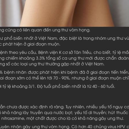
ng cũng có liên quan đến ung thư vòm họng.
hư phổ biến nhất ở Việt Nam, đặc biệt là trong nhóm ung thư 
 phát hiện ở giai đoạn muộn.
nh theo yêu cầu, Bệnh viện K cơ sở Tân Triều, cho biết, tỷ lệ m
họng chiếm khoảng 3.3% tổng số ca ung thư mới được chẩn đo
ng số các loại ung thư thường gặp nhất ở Việt Nam.
0% bệnh nhân được phát hiện khi bệnh đã ở giai đoạn tiến triển,
iai đoạn sớm có thể lên tới 70 - 90%, nhưng ở giai đoạn muộn chỉ
tỷ lệ khoảng 3/1. Độ tuổi phổ biến nhất là từ 40 - 60 tuổi.
n chưa được xác định rõ ràng. Tuy nhiên, nhiều yếu tố nguy c
à có khả năng lây truyền qua nước bọt; yếu tố di truyền; hút thu
nitrosamine, một chất được cho là có khả năng gây ung thư.
uyên nhân gây ung thư vòm họng. Có hơn 40 chủng virus HPV c