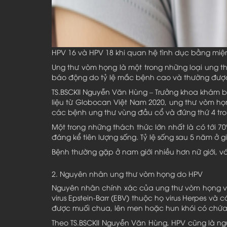
HPV 16 và HPV 18 khi quan hệ tình dục bằng miệ
Ung thư vòm họng là một trong những loại ung t
báo động do tỷ lệ mắc bệnh cao và thường được
TS.BSCKII Nguyễn Văn Hùng – Trưởng khoa khám bệ
liệu từ Globocan Việt Nam 2020, ung thư vòm 
các bệnh ung thư vùng đầu cổ và đứng thứ 4 tro
Một trong những thách thức lớn nhất là có tới 7
đáng kể tiên lượng sống. Tỷ lệ sống sau 5 năm ở g
Bệnh thường gặp ở nam giới nhiều hơn nữ giới, với 
2. Nguyên nhân ung thư vòm họng do HPV
Nguyên nhân chính xác của ung thư vòm họng vẫ
virus Epstein-Barr (EBV) thuộc họ virus Herpes v
được muối chua, lên men hoặc hun khói có chứa 
Theo TS.BSCKII Nguyễn Văn Hùng, HPV cũng là ng