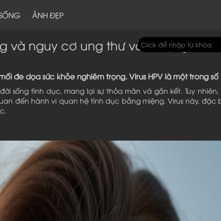
 SỐNG
ẢNH ĐẸP
g và nguy cơ ung thư vòm họng
mối đe dọa sức khỏe nghiêm trọng. Virus HPV là một trong s
i sống tình dục, mang lại sự thỏa mãn và gắn kết. Tuy nhiên,
uan đến hành vi quan hệ tình dục bằng miệng. Virus này, đặc 
c.