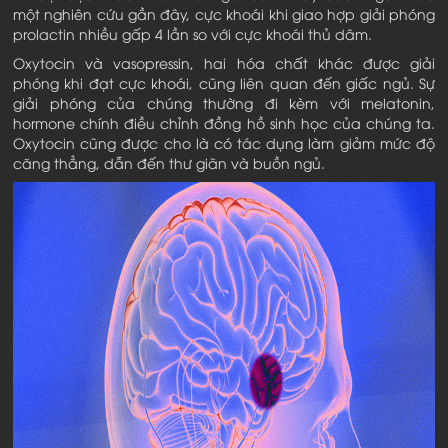
một nghiên cứu gần đây, cực khoái khi giao hợp giải phóng
prolactin nhiều gấp 4 lần so với cực khoái thủ dâm.
Oxytocin và vasopressin, hai hóa chất khác được giải
phóng khi đạt cực khoái, cũng liên quan đến giấc ngủ. Sự
giải phóng của chúng thường đi kèm với melatonin,
hormone chính điều chỉnh đồng hồ sinh học của chúng ta.
Oxytocin cũng được cho là có tác dụng làm giảm mức độ
căng thẳng, dẫn đến thư giãn và buồn ngủ.