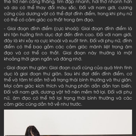
thể trở nên căng thẳng, tim đập nhanh, hơi thở nhanh hơn
và da có thể thay đổi màu sắc. Đối với nam giới, cương
cứng của dương vật có thể đạt đỉnh điểm, trong khi phụ nữ
có thể có cảm giác co thắt trong âm đạo.
- Giai đoạn đỉnh điểm (cực khoái): Giai đoạn đỉnh điểm là
khi tận hưởng tình dục đạt đến đỉnh cao. Đối với nam giới,
đây là khi xảy ra cực khoái và xuất tinh. Đối với phụ nữ, đỉnh
điểm có thể bao gồm các cảm giác mãnh liệt trong âm
đạo và cơ thể co thắt. Giai đoạn này thường là một
khoảng thời gian ngắn và đáng nhớ.
- Giai đoạn thư giãn: Giai đoạn cuối cùng của quá trình tình
dục là giai đoạn thư giãn. Sau khi đạt đến đỉnh điểm, cơ
thể và tâm trí dần trở về trạng thái bình thường và thư giãn.
Mọi cảm giác kích thích và hưng phấn dần dần tan biến.
Đối với nam giới, dương vật trở nên mềm trở lại. Đối với phụ
nữ, âm đạo có thể trở lại trạng thái bình thường và các
cảm giác cũng dần trở về như trước.