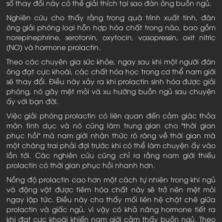
số thay đổi này có thể giải thích tại sao đàn ông buồn ngủ.
Nghiên cứu cho thấy rằng trong quá trình xuất tinh, đàn
ông giải phóng loại hỗn hợp hóa chất trong não, bao gồm
norepinephrine, serotonin, oxytocin, vasopressin, oxit nitric
(NO) và hormone prolactin.
Theo các chuyên gia sức khỏe, ngay sau khi một người đàn
ông đạt cực khoái, các chất hóa học trong cơ thể nam giới
sẽ thay đổi. Điều này xảy ra khi prolactin sinh hóa được giải
phóng, nó gây mệt mỏi và xu hướng buồn ngủ sau chuyện
ấy với bạn đời.
Việc giải phóng prolactin có liên quan đến cảm giác thỏa
mãn tình dục và nó cũng làm trung gian cho "thời gian
phục hồi" mà nam giới nhận thức rõ ràng về thời gian mà
một chàng trai phải đợi trước khi có thể làm chuyện ấy vào
lần tới. Các nghiên cứu cũng chỉ ra rằng nam giới thiếu
prolactin có thời gian phục hồi nhanh hơn.
Nồng độ prolactin cao hơn một cách tự nhiên trong khi ngủ
và động vật được tiêm hóa chất này sẽ trở nên mệt mỏi
ngay lập tức. Điều này cho thấy mối liên hệ chặt chẽ giữa
prolactin và giấc ngủ, vì vậy có khả năng hormone tiết ra
khi đạt cực khoái khiến nam giới cảm thấy buồn ngủ. Theo