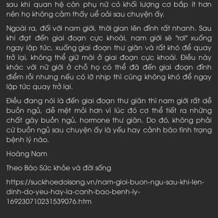
sau khi quan hệ còn phụ nữ có khối lượng cơ bắp ít hơn
nên họ không cảm thấy uể oải sau chuyện ấy.
Ngoài ra, đối với nam giới, thời gian lên đỉnh rất nhanh. Sau
khi đạt đến giai đoạn cực khoái, nam giới sẽ "rơi" xuống
ngay lập tức, xuống giai đoạn thư giãn và rất khó để quay
trở lại, không thể giữ mãi ở giai đoạn cực khoái. Điều này
khác với nữ giới ở chỗ họ có thể đã đến giai đoạn đỉnh
điểm rồi nhưng nếu có lỡ nhịp thì cũng không khó để ngay
lập tức quay trở lại.
Điều đang nói là đến giai đoạn thư giãn thì nam giới rất dễ
buồn ngủ, dễ mệt mỏi hơn vì lúc đó cơ thể tiết ra những
chất gây buồn ngủ, hormone thư giãn. Do đó, không phải
cứ buồn ngủ sau chuyện ấy là yếu hay cảnh báo tình trạng
bệnh lý nào.
Hoàng Nam
Theo Báo Sức khỏe và đời sống
https://suckhoedoisong.vn/nam-gioi-buon-ngu-sau-khi-len-
dinh-do-yeu-hay-la-canh-bao-benh-ly-
169230710231539076.htm