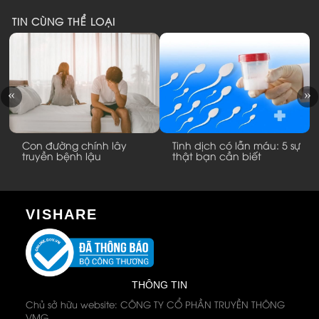
TIN CÙNG THỂ LOẠI
Con đường chính lây
Tinh dịch có lẫn máu: 5 sự
truyền bệnh lậu
thật bạn cần biết
VISHARE
THÔNG TIN
Chủ sở hữu website: CÔNG TY CỔ PHẦN TRUYỀN THÔNG
VMG