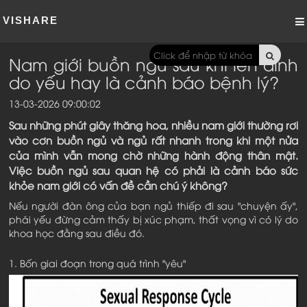
VISHARE
Nam giới buồn ngủ sau khi lên đỉnh
do yếu hay là cảnh báo bệnh lý?
13-03-2026 09:00:02
Sau những phút giây thăng hoa, nhiều nam giới thường rơi
vào cơn buồn ngủ và ngủ rất nhanh trong khi một nửa
của mình vẫn mong chờ những hành động thân mật.
Việc buồn ngủ sau quan hệ có phải là cảnh báo sức
khỏe nam giới có vấn đề cần chú ý không?
Nếu người đàn ông của bạn ngủ thiếp đi sau "chuyện ấy",
phái yếu đừng cảm thấy bị xúc phạm, thất vọng vì có lý do
khoa học đằng sau điều đó.
1. Bốn giai đoạn trong quá trình "yêu"