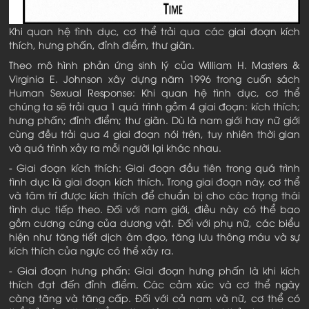
Khi quan hệ tình dục, cơ thể trải qua các giai đoạn kích
thích, hưng phấn, đỉnh điểm, thư giãn.
Theo mô hình phản ứng sinh lý của William H. Masters &
Virginia E. Johnson xây dựng năm 1996 trong cuốn sách
Human Sexual Response: Khi quan hệ tình dục, cơ thể
chúng ta sẽ trải qua 1 quá trình gồm 4 giai đoạn: kích thích;
hưng phấn; đỉnh điểm; thư giãn. Dù là nam giới hay nữ giới
cùng đều trải qua 4 giai đoạn nói trên, tuy nhiên thời gian
và quá trình xảy ra mỗi người lại khác nhau.
- Giai đoạn kích thích: Giai đoạn đầu tiên trong quá trình
tình dục là giai đoạn kích thích. Trong giai đoạn này, cơ thể
và tâm trí được kích thích để chuẩn bị cho các trạng thái
tình dục tiếp theo. Đối với nam giới, điều này có thể bao
gồm cương cứng của dương vật. Đối với phụ nữ, các biểu
hiện như tăng tiết dịch âm đạo, tăng lưu thông máu và sự
kích thích của ngực có thể xảy ra.
- Giai đoạn hưng phấn: Giai đoạn hưng phấn là khi kích
thích đạt đến đỉnh điểm. Các cảm xúc và cơ thể ngày
càng tăng và tăng cấp. Đối với cả nam và nữ, cơ thể có