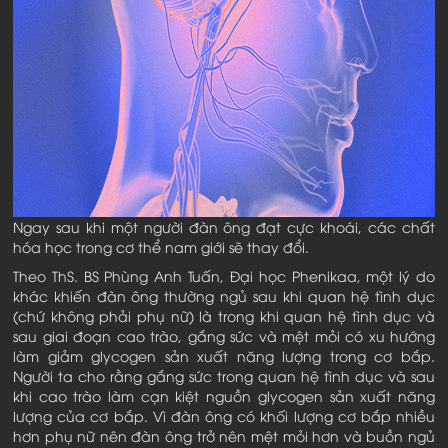
Ngay sau khi một người đàn ông đạt cực khoái, các chất
hóa học trong cơ thể nam giới sẽ thay đổi.
Theo ThS. BS Phùng Anh Tuấn, Đại học Phenikaa, một lý do
khác khiến đàn ông thường ngủ sau khi quan hệ tình dục
(chứ không phải phụ nữ) là trong khi quan hệ tình dục và
sau giai đoạn cao trào, gắng sức và mệt mỏi có xu hướng
làm giảm glycogen sản xuất năng lượng trong cơ bắp.
Người ta cho rằng gắng sức trong quan hệ tình dục và sau
khi cao trào làm cạn kiệt nguồn glycogen sản xuất năng
lượng của cơ bắp. Vì đàn ông có khối lượng cơ bắp nhiều
hơn phụ nữ nên đàn ông trở nên mệt mỏi hơn và buồn ngủ