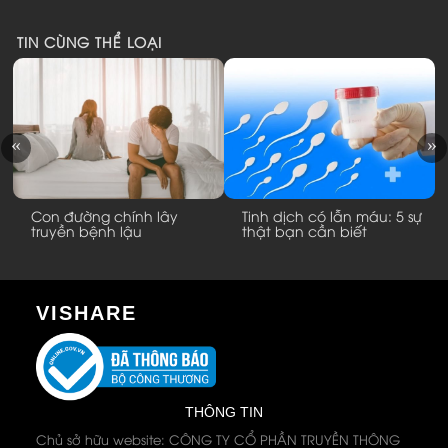
TIN CÙNG THỂ LOẠI
Con đường chính lây
Tinh dịch có lẫn máu: 5 sự
truyền bệnh lậu
thật bạn cần biết
VISHARE
THÔNG TIN
Chủ sở hữu website: CÔNG TY CỔ PHẦN TRUYỀN THÔNG