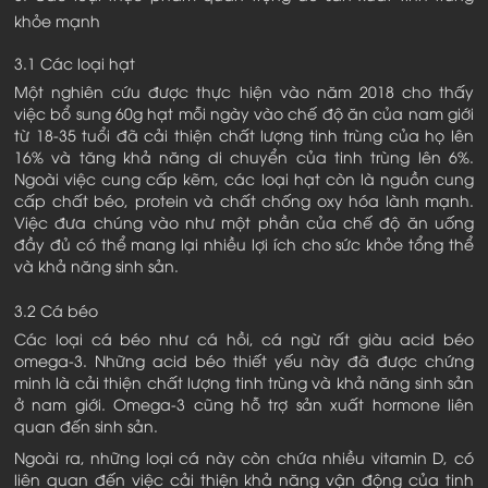
khỏe mạnh
3.1 Các loại hạt
Một nghiên cứu được thực hiện vào năm 2018 cho thấy
việc bổ sung 60g hạt mỗi ngày vào chế độ ăn của nam giới
từ 18-35 tuổi đã cải thiện chất lượng tinh trùng của họ lên
16% và tăng khả năng di chuyển của tinh trùng lên 6%.
Ngoài việc cung cấp kẽm, các loại hạt còn là nguồn cung
cấp chất béo, protein và chất chống oxy hóa lành mạnh.
Việc đưa chúng vào như một phần của chế độ ăn uống
đầy đủ có thể mang lại nhiều lợi ích cho sức khỏe tổng thể
và khả năng sinh sản.
3.2 Cá béo
Các loại cá béo như cá hồi, cá ngừ rất giàu acid béo
omega-3. Những acid béo thiết yếu này đã được chứng
minh là cải thiện chất lượng tinh trùng và khả năng sinh sản
ở nam giới. Omega-3 cũng hỗ trợ sản xuất hormone liên
quan đến sinh sản.
Ngoài ra, những loại cá này còn chứa nhiều vitamin D, có
liên quan đến việc cải thiện khả năng vận động của tinh