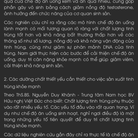
quả của chế độ ăn uống kém và ăn quá nhiều, cũng góp
phần gây vô sinh bằng cách giảm nồng độ testosterone,
ảnh hưởng đến chức năng của cơ quan sinh sản.
Các nghiên cứu chỉ ra rằng các mô hình chế độ ăn uống
lành mạnh có mối tương quan rõ ràng với chất lượng tinh
trùng tốt hơn và khả năng bất thường thấp hơn về các
thông số như số lượng, nồng độ và khả năng vận động của
tinh trùng, cũng như giảm sự phân mảnh DNA của tinh
trùng. Nam giới thực hiện các bước để cải thiện chế độ ăn
uống, duy trì cân nặng khỏe mạnh có thể giúp giảm viêm,
cải thiện khả năng sinh sản.
2. Các dưỡng chất thiết yếu cần thiết cho việc sản xuất tinh
trùng khỏe mạnh
Theo ThS.BS. Nguyễn Duy Khánh - Trung tâm Nam học BV
Hữu nghị Việt Đức cho biết: Chất lượng tinh trùng phụ thuộc
vào rất nhiều yếu tố. Các yếu tố đầu vào rất quan trọng. Ví
dụ như chế độ ăn uống sinh hoạt, nghỉ ngơi điều độ là một
trong những yếu tố tiên quyết để duy trì chất lượng tinh
trùng khỏe mạnh.
Các dữ liệu nghiên cứu gần đây chỉ ra thực tế là chế độ ăn