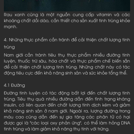
Rau xanh cũng là một nguồn cung cấp vitamin và các
khoáng chất dồi dào, cần thiết cho sản xuất tinh trùng khỏe
mạnh.
4. Những thực phẩm cần tránh để cải thiện chất lượng tinh
trùng
Nam giới cần tránh tiêu thụ thực phẩm nhiều đường tinh
luyện, thuốc trừ sâu, hóa chất và thực phẩm chế biến sẵn
để cải thiện chất lượng tinh trùng. Những chất này có tác
động tiêu cực đến khả năng sinh sản và sức khỏe tổng thể.
4.1 Đường
Đường tinh luyện có tác động bất lợi đến chất lượng tinh
trùng. Tiêu thụ quá nhiều đường dẫn đến tình trạng kháng
insulin, có liên quan đến chất lượng tinh dịch kém và giảm
khả năng sinh sản ở nam giới. Ngoài ra, lượng đường trong
máu cao cũng dẫn đến sự gia tăng các phân tử có hại
được gọi là "các loại oxy phản ứng", có thể làm hỏng DNA
tinh trùng và làm giảm khả năng thụ tinh với trứng.