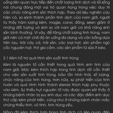
uống liên quan trực tiếp đến chất lượng tinh dịch và lối sống
nói chung đóng một vai trò quan trọng trong việc duy trì
các chức năng sinh sản thích hợp. Theo dữ liệu nghiên cứu
hiện có, so sánh thành phần tinh dịch của nam giới, người
ta thấy hàm lượng kẽm, magie, canxi, đồng, selen giảm ở
những đối tượng vô sinh so với nam giới có khả năng sinh
sản bình thường. Vì vậy, để tăng chất lượng tinh trùng, nam
giới nên có một chế độ ăn uống đa dạng và cân bằng dựa
trên rau, trái cây, cá, hải sản, các loại hạt, sản phẩm ngũ
cốc nguyên hạt, thịt gia cầm, các sản phẩm từ sữa ít béo.
2.1 Kẽm hỗ trợ quá trình sản xuất tinh trùng
Kẽm là nguyên tố cần thiết trong quá trình sinh tinh của
nam giới. Mức kẽm thích hợp trong tinh dịch rất cần thiết
cho việc sản xuất tinh trùng, bảo tồn hình thái, số lượng,
chức năng của tinh trùng. Hơn nữa, sự phát triển của tinh
hoàn và quá trình hình thành steroid thích hợp phụ thuộc
vào kẽm. Sự thiếu hụt nguyên tố này được quan sát thấy ở
những bệnh nhân bị suy sinh dục và các đặc điểm sinh dục
thứ cấp kém phát triển, cũng như ở những bệnh nhân mắc
chứng thiểu tinh, vô tinh, tinh trùng yếu.
Nồng độ kẽm thích hợp trong tinh dịch có liên quan đến