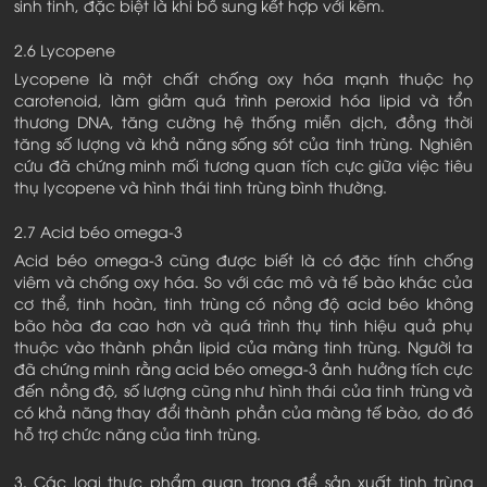
sinh tinh, đặc biệt là khi bổ sung kết hợp với kẽm.
2.6 Lycopene
Lycopene là một chất chống oxy hóa mạnh thuộc họ
carotenoid, làm giảm quá trình peroxid hóa lipid và tổn
thương DNA, tăng cường hệ thống miễn dịch, đồng thời
tăng số lượng và khả năng sống sót của tinh trùng. Nghiên
cứu đã chứng minh mối tương quan tích cực giữa việc tiêu
thụ lycopene và hình thái tinh trùng bình thường.
2.7 Acid béo omega-3
Acid béo omega-3 cũng được biết là có đặc tính chống
viêm và chống oxy hóa. So với các mô và tế bào khác của
cơ thể, tinh hoàn, tinh trùng có nồng độ acid béo không
bão hòa đa cao hơn và quá trình thụ tinh hiệu quả phụ
thuộc vào thành phần lipid của màng tinh trùng. Người ta
đã chứng minh rằng acid béo omega-3 ảnh hưởng tích cực
đến nồng độ, số lượng cũng như hình thái của tinh trùng và
có khả năng thay đổi thành phần của màng tế bào, do đó
hỗ trợ chức năng của tinh trùng.
3. Các loại thực phẩm quan trọng để sản xuất tinh trùng