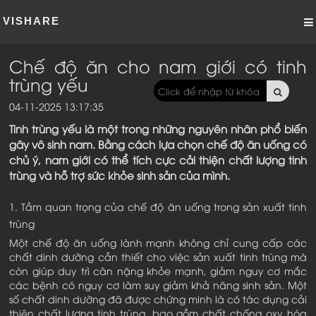
VISHARE
Chế độ ăn cho nam giới có tinh
trùng yếu
04-11-2025 13:17:35
Tinh trùng yếu là một trong những nguyên nhân phổ biến
gây vô sinh nam. Bằng cách lựa chọn chế độ ăn uống có
chủ ý, nam giới có thể tích cực cải thiện chất lượng tinh
trùng và hỗ trợ sức khỏe sinh sản của mình.
1. Tầm quan trọng của chế độ ăn uống trong sản xuất tinh
trùng
Một chế độ ăn uống lành mạnh không chỉ cung cấp các
chất dinh dưỡng cần thiết cho việc sản xuất tinh trùng mà
còn giúp duy trì cân nặng khỏe mạnh, giảm nguy cơ mắc
các bệnh có nguy cơ làm suy giảm khả năng sinh sản. Một
số chất dinh dưỡng đã được chứng minh là có tác dụng cải
thiện chất lượng tinh trùng, bao gồm chất chống oxy hóa