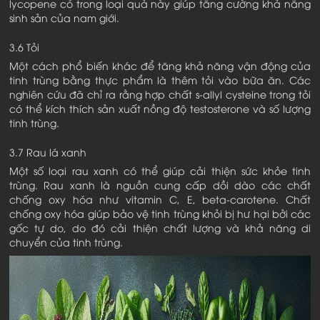
lycopene có trong loại quả này giúp tăng cường khả năng
sinh sản của nam giới.
3.6 Tỏi
Một cách phổ biến khác để tăng khả năng vận động của
tinh trùng bằng thực phẩm là thêm tỏi vào bữa ăn. Các
nghiên cứu đã chỉ ra rằng hợp chất s-allyl cysteine trong tỏi
có thể kích thích sản xuất nồng độ testosterone và số lượng
tinh trùng.
3.7 Rau lá xanh
Một số loại rau xanh có thể giúp cải thiện sức khỏe tinh
trùng. Rau xanh là nguồn cung cấp dồi dào các chất
chống oxy hóa như vitamin C, E, beta-carotene. Chất
chống oxy hóa giúp bảo vệ tinh trùng khỏi bị hư hại bởi các
gốc tự do, do đó cải thiện chất lượng và khả năng di
chuyển của tinh trùng.