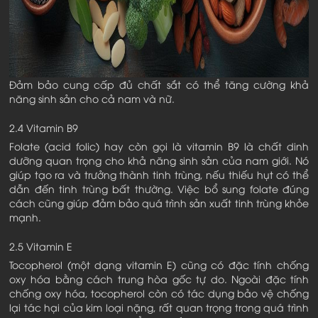
Đảm bảo cung cấp đủ chất sắt có thể tăng cường khả
năng sinh sản cho cả nam và nữ.
2.4 Vitamin B9
Folate (acid folic) hay còn gọi là vitamin B9 là chất dinh
dưỡng quan trọng cho khả năng sinh sản của nam giới. Nó
giúp tạo ra và trưởng thành tinh trùng, nếu thiếu hụt có thể
dẫn đến tinh trùng bất thường. Việc bổ sung folate đúng
cách cũng giúp đảm bảo quá trình sản xuất tinh trùng khỏe
mạnh.
2.5 Vitamin E
Tocopherol (một dạng vitamin E) cũng có đặc tính chống
oxy hóa bằng cách trung hòa gốc tự do. Ngoài đặc tính
chống oxy hóa, tocopherol còn có tác dụng bảo vệ chống
lại tác hại của kim loại nặng, rất quan trọng trong quá trình