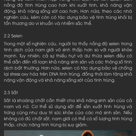
nồng độ tinh trùng cao hơn khi xuất tinh, khả năng vận
động, khả năng sống sót cao hơn. Hơn nữa, theo các nhà
nghiên cứu, kẽm còn có tác dụng bảo vệ tinh trùng khỏi bị
tổn thương do vi khuẩn và nhiễm sắc thể.
2.2 Selen
Trong một số nghiên cứu, người ta thấy nồng độ selen trong
tinh dịch của nam giới vô sinh thấp hơn so với người khỏe
mạnh. Tuy nhiên, cả sự thiếu hụt và dư thừa selen đều có
thể dẫn đến rối loạn khả năng sinh sản và các thông số tinh
dịch bất thường. Hơn nữa, selen có tác dụng bảo vệ chống
lại stress oxy hóa trên DNA tinh trùng, đồng thời làm tăng khả
năng vận động và khả năng sống sót của tinh trùng.
2.3 Sắt
Sắt là khoáng chất cần thiết cho khả năng sinh sản của cả
nam và nữ. Cơ thể sử dụng sắt để sản xuất tinh trùng và
trứng cũng như duy trì sức khỏe của các mô sinh sản. Nếu
không có đủ chất sắt, nam giới có thể có số lượng tinh trùng
thấp, chức năng tinh trùng bị suy giảm.