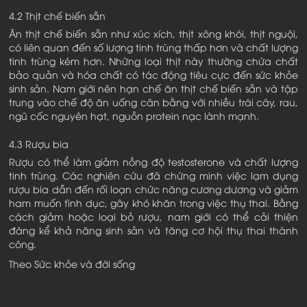
4.2 Thịt chế biến sẵn
Ăn thịt chế biến sẵn như xúc xích, thịt xông khói, thịt nguội,
có liên quan đến số lượng tinh trùng thấp hơn và chất lượng
tinh trùng kém hơn. Những loại thịt này thường chứa chất
bảo quản và hóa chất có tác động tiêu cực đến sức khỏe
sinh sản. Nam giới nên hạn chế ăn thịt chế biến sẵn và tập
trung vào chế độ ăn uống cân bằng với nhiều trái cây, rau,
ngũ cốc nguyên hạt, nguồn protein nạc lành mạnh.
4.3 Rượu bia
Rượu có thể làm giảm nồng độ testosterone và chất lượng
tinh trùng. Các nghiên cứu đã chứng minh việc lạm dụng
rượu bia dẫn đến rối loạn chức năng cương dương và giảm
ham muốn tình dục, gây khó khăn trong việc thụ thai. Bằng
cách giảm hoặc loại bỏ rượu, nam giới có thể cải thiện
đáng kể khả năng sinh sản và tăng cơ hội thụ thai thành
công.
Theo Sức khỏe và đời sống