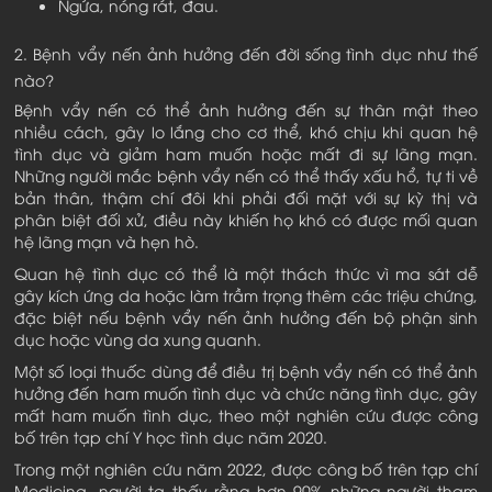
Ngứa, nóng rát, đau.
2. Bệnh vẩy nến ảnh hưởng đến đời sống tình dục như thế
nào?
Bệnh vẩy nến có thể ảnh hưởng đến sự thân mật theo
nhiều cách, gây lo lắng cho cơ thể, khó chịu khi quan hệ
tình dục và giảm ham muốn hoặc mất đi sự lãng mạn.
Những người mắc bệnh vẩy nến có thể thấy xấu hổ, tự ti về
bản thân, thậm chí đôi khi phải đối mặt với sự kỳ thị và
phân biệt đối xử, điều này khiến họ khó có được mối quan
hệ lãng mạn và hẹn hò.
Quan hệ tình dục có thể là một thách thức vì ma sát dễ
gây kích ứng da hoặc làm trầm trọng thêm các triệu chứng,
đặc biệt nếu bệnh vẩy nến ảnh hưởng đến bộ phận sinh
dục hoặc vùng da xung quanh.
Một số loại thuốc dùng để điều trị bệnh vẩy nến có thể ảnh
hưởng đến ham muốn tình dục và chức năng tình dục, gây
mất ham muốn tình dục, theo một nghiên cứu được công
bố trên tạp chí Y học tình dục năm 2020.
Trong một nghiên cứu năm 2022, được công bố trên tạp chí
Medicina, người ta thấy rằng hơn 90% những người tham