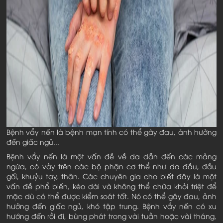
Bệnh vẩy nến là bệnh mạn tính có thể gây đau, ảnh hưởng
đến giấc ngủ...
Bệnh vẩy nến là một vấn đề về da dẫn đến các mảng
ngứa, có vảy trên các bộ phận cơ thể như da đầu, đầu
gối, khuỷu tay, thân. Các chuyên gia cho biết đây là một
vấn đề phổ biến, kéo dài và không thể chữa khỏi triệt để
mặc dù có thể được kiểm soát tốt. Nó có thể gây đau, ảnh
hưởng đến giấc ngủ, khó tập trung. Bệnh vẩy nến có xu
hướng đến rồi đi, bùng phát trong vài tuần hoặc vài tháng,