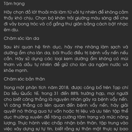
Tâm trạng
Hãy chọn đồ lót thoải mái làm từ vải tự nhiên để không cảm
thấy khó chịu. Chọn bộ khăn trải giường màu sáng để che
đi vảy bong tróc và cố gắng thư giãn bằng cách bật nhạc
êm dịu.
Chăm sóc làn da
Sau khi quan hệ tình dục, hãy nhẹ nhàng làm sạch và
dưỡng ẩm cho làn da, bôi thuốc điều trị bệnh vẩy nến nếu
cần. Hãy sử dụng các loại kem dưỡng ẩm không có mùi
thơm và dầu tự nhiên để giữ cho làn da ngậm nước và
khỏe mạnh.
Chăm sóc bản thân
Trong một phân tích năm 2018, được công bố trên Tạp chí
Da liễu Quốc tế, trong 31 đến 88% trường hợp, mọi người
cho biết căng thẳng là nguyên nhân gây ra bệnh vẩy nến.
Vì căng thẳng có liên quan đến bệnh vẩy nến, hãy giải
quyết nó thông qua tư vấn hoặc trị liệu và ưu tiên tập thể
dục thường xuyên để tăng cường tâm trạng và mức năng
lượng. Thực hành việc chấp nhận bản thân, tập trung vào
việc xây dựng sự tự tin, biết rằng sự thân mật thực sự bao