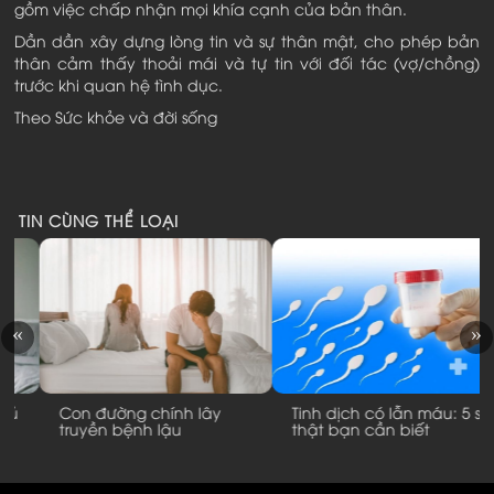
gồm việc chấp nhận mọi khía cạnh của bản thân.
Dần dần xây dựng lòng tin và sự thân mật, cho phép bản
thân cảm thấy thoải mái và tự tin với đối tác (vợ/chồng)
trước khi quan hệ tình dục.
Theo Sức khỏe và đời sống
TIN CÙNG THỂ LOẠI
Con đường chính lây
Tinh dịch có lẫn máu: 5 sự
truyền bệnh lậu
thật bạn cần biết