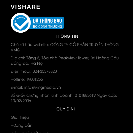
VISHARE
THÔNG TIN
Chủ sở hữu website: CÔNG TY CỔ PHẦN TRUYỀN THÔNG
VMG
Địa chỉ: Tầng 6, Tòa nhà Peakview Tower, 36 Hoàng Cầu,
Đống Đa, Hà Nội
Điện thoại: 024-35378820
Hotline: 19001255
E-mail: info@vmgmedia.vn
Số Giấy chứng nhận kinh doanh: 0101883619 Ngày cấp:
10/02/2006
QUY ĐỊNH
Giới thiệu
Hướng dẫn