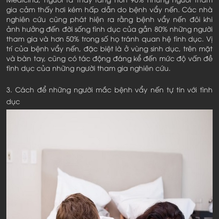
gia cảm thấy hơi kém hấp dẫn do bệnh vẩy nến. Các nhà
nghiên cứu cũng phát hiện ra rằng bệnh vẩy nến đôi khi
ảnh hưởng đến đời sống tình dục của gần 80% những người
tham gia và hơn 50% trong số họ tránh quan hệ tình dục. Vị
trí của bệnh vẩy nến, đặc biệt là ở vùng sinh dục, trên mặt
và bàn tay, cũng có tác động đáng kể đến mức độ vấn đề
tình dục của những người tham gia nghiên cứu.
3. Cách để những người mắc bệnh vẩy nến tự tin với tình
dục