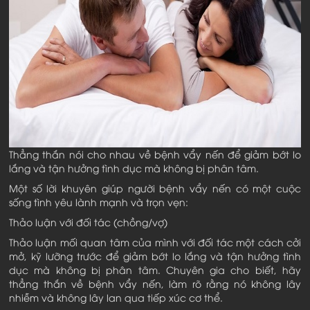
Thẳng thắn nói cho nhau về bệnh vẩy nến để giảm bớt lo
lắng và tận hưởng tình dục mà không bị phân tâm.
Một số lời khuyên giúp người bệnh vẩy nến có một cuộc
sống tình yêu lành mạnh và trọn vẹn:
Thảo luận với đối tác (chồng/vợ)
Thảo luận mối quan tâm của mình với đối tác một cách cởi
mở, kỹ lưỡng trước để giảm bớt lo lắng và tận hưởng tình
dục mà không bị phân tâm. Chuyên gia cho biết, hãy
thẳng thắn về bệnh vẩy nến, làm rõ rằng nó không lây
nhiễm và không lây lan qua tiếp xúc cơ thể.