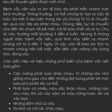
sau đó thuyên giảm được một chút.
Bệnh vẩy nến xảy ra khi tế bào da phát triển nhanh hơn
bình thường. Thông thường, cơ thể chúng ta tạo ra các tế
bào da mới ở sâu bên trong da và chúng từ từ di chuyển
lên qua các lớp da khác nhau. Chúng tiếp tục di chuyển
cho đến khi chạm tới bề mặt, nơi tế bào chết và rơi ra. Chu
kỳ này thường mất khoảng 3 đến 4 tuần. Nhưng ở những
người mắc bệnh vẩy nến, quá trình này diễn ra nhanh
chóng chỉ từ 3 đến 7 ngày. Vì vậy, các tế bào da tích tụ
nhanh chóng trên bề mặt, dẫn đến các mảng vảy bong
tróc, đóng vảy.
Các dấu hiệu và triệu chứng phổ biến của bệnh vẩy nến
bao gồm:
Các mảng phát ban khác nhau, từ những vảy nhỏ
giống như gàu cho đến những đợt bùng phát lớn hơn
bao phủ phần lớn cơ thể.
Phát ban có nhiều màu sắc khác nhau, chẳng hạn
như màu tím với vảy xám và màu hồng hoặc đỏ với
vảy bạc.
Những đốm nhỏ có vảy.
Da khô và nứt nẻ, chảy máu.