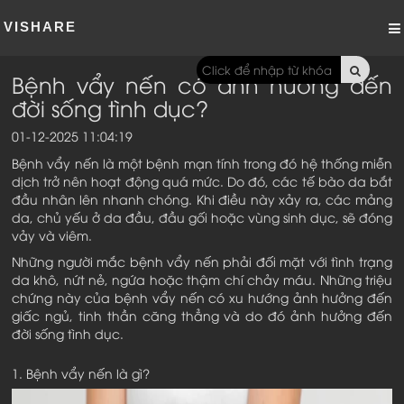
VISHARE
Bệnh vẩy nến có ảnh hưởng đến
đời sống tình dục?
01-12-2025 11:04:19
Bệnh vẩy nến là một bệnh mạn tính trong đó hệ thống miễn
dịch trở nên hoạt động quá mức. Do đó, các tế bào da bắt
đầu nhân lên nhanh chóng. Khi điều này xảy ra, các mảng
da, chủ yếu ở da đầu, đầu gối hoặc vùng sinh dục, sẽ đóng
vảy và viêm.
Những người mắc bệnh vẩy nến phải đối mặt với tình trạng
da khô, nứt nẻ, ngứa hoặc thậm chí chảy máu. Những triệu
chứng này của bệnh vẩy nến có xu hướng ảnh hưởng đến
giấc ngủ, tinh thần căng thẳng và do đó ảnh hưởng đến
đời sống tình dục.
1. Bệnh vẩy nến là gì?