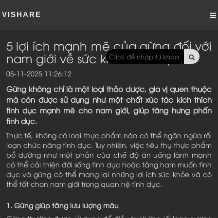
VISHARE
5 lợi ích mạnh mẽ của gừng đối với
nam giới về sức khỏe tình dục
05-11-2025 11:26:12
Gừng không chỉ là một loại thảo dược, gia vị quen thuộc
mà còn được sử dụng như một chất xúc tác kích thích
tình dục mạnh mẽ cho nam giới, giúp tăng hưng phấn
tình dục.
Thực tế, không có loại thực phẩm nào có thể ngăn ngừa rối
loạn chức năng tình dục. Tuy nhiên, việc tiêu thụ thực phẩm
bổ dưỡng như một phần của chế độ ăn uống lành mạnh
có thể cải thiện đời sống tình dục hoặc tăng ham muốn tình
dục và gừng có thể mang lại những lợi ích sức khỏe và có
thể tốt chon nam giới trong quan hệ tình dục.
1. Gừng giúp tăng lưu lượng máu