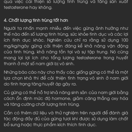
qua việc cải thiện số lượng tinh trùng và tăng sản xuất
testosterone hay không.
4. Chất lượng tinh trùng tốt hơn
Người ta nhấn mạnh nhiều đến việc gừng ảnh hưởng như
thế nào đến số lượng tinh trùng, sức khỏe tình dục và các lợi
ích tình dục khác. Nghiên cứu chỉ ra rằng sử dụng 100
mg/kg/ngày gừng cải thiện đáng kể khả năng vận động
của tinh trùng, khả năng tồn tại và sự tập trung. Nó cũng
mang lại lợi ích cho tổng lượng testosterone trong huyết
thanh ở một số nam giới bị vô sinh.
Những báo cáo này cho thấy các giống gừng có thể là một
lựa chọn khả thi để cải thiện tình trạng vô sinh ở nam giới
do tình trạng tăng huyết áp gây ra.
Củ gừng có thể hỗ trợ khả năng sinh sản của nam giới bằng
cách ổn định mức độ hormone, giảm căng thẳng oxy hóa
và tăng cường chất lượng tinh trùng.
Cần có thêm dữ liệu và thử nghiệm trên người để đánh giá
tác động đầy đủ của gừng tươi khi được sử dụng làm chất
bổ sung hoặc thực phẩm kích thích tình dục.