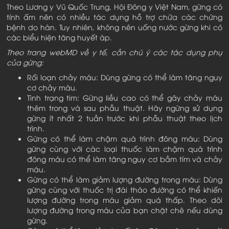
Theo Lương y Vũ Quốc Trung, Hội Đông y Việt Nam, gừng có
tính ấm nên có nhiều tác dụng hỗ trợ chữa các chứng
bệnh do hàn. Tuy nhiên, không nên uống nước gừng khi có
các biểu hiện tăng huyết áp.
Theo trang webMD về y tế, cần chú ý các tác dụng phụ
của gừng:
Rối loạn chảy máu: Dùng gừng có thể làm tăng nguy
cơ chảy máu.
Tình trạng tim: Gừng liều cao có thể gây chảy máu
thêm trong và sau phẫu thuật. Hãy ngừng sử dụng
gừng ít nhất 2 tuần trước khi phẫu thuật theo lịch
trình.
Gừng có thể làm chậm quá trình đông máu: Dùng
gừng cùng với các loại thuốc làm chậm quá trình
đông máu có thể làm tăng nguy cơ bầm tím và chảy
máu.
Gừng có thể làm giảm lượng đường trong máu: Dùng
gừng cùng với thuốc trị đái tháo đường có thể khiến
lượng đường trong máu giảm quá thấp. Theo dõi
lượng đường trong máu của bạn chặt chẽ nếu dùng
gừng.