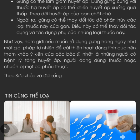
Gừng có thể làm giảm huyết áp: Dùng gừng cùng với
thuốc hạ huyết áp có thể khiến huyết áp xuống quá
thấp. Theo dõi huyết áp của bạn chặt chẽ.
Ngoài ra, gừng có thể thay đổi tốc độ phân hủy các
loại thuốc này của gan. Điều này có thể thay đổi tác
dụng và tác dụng phụ của những loại thuốc này.
Như vậy, nam giới nếu muốn sử dụng gừng hàng ngày như
một giải pháp tự nhiên để cải thiện hoạt động tình dục nên
tham khảo ý kiến của các bác sĩ, nhất là những người có
bệnh lý tăng huyết áp, người đang dùng thuốc hoặc
chuẩn bị một ca phẫu thuật.
Theo Sức khỏe và đời sống
TIN CÙNG THỂ LOẠI