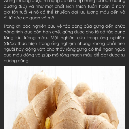
Gừng thường được sử dụng để điều trị chứng rối loạn cương
dương (ED) và như một chất kích thích tuần hoàn ở nam
giới lớn tuổi vì nó có thể khuếch đại lưu lượng máu đến và
đi từ các cơ quan và mô.
Trong khi các nghiên cứu về tác động của gừng đến chức
năng tình dục còn hạn chế, gừng được cho là có tác dụng
tăng lưu lượng máu. Một nghiên cứu trong ống nghiệm
(được thực hiện trong ống nghiệm nhưng không phải trên
người hay động vật) cho thấy rằng gừng có thể ngăn ngừa
cục máu đông và giúp mở rộng mạch máu để đạt được sự
cương cứng.