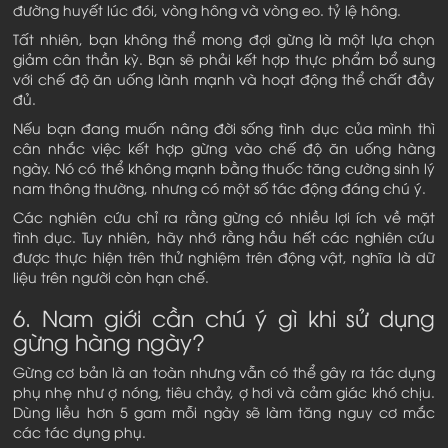
đường huyết lúc đói, vòng hông và vòng eo. tỷ lệ hông.
Tất nhiên, bạn không thể mong đợi gừng là một lựa chọn
giảm cân thần kỳ. Bạn sẽ phải kết hợp thực phẩm bổ sung
với chế độ ăn uống lành mạnh và hoạt động thể chất đầy
đủ.
Nếu bạn đang muốn nâng đời sống tình dục của mình thì
cân nhắc việc kết hợp gừng vào chế độ ăn uống hàng
ngày. Nó có thể không mạnh bằng thuốc tăng cường sinh lý
nam thông thường, nhưng có một số tác động đáng chú ý.
Các nghiên cứu chỉ ra rằng gừng có nhiều lợi ích về mặt
tình dục. Tuy nhiên, hãy nhớ rằng hầu hết các nghiên cứu
được thực hiện trên thử nghiệm trên động vật, nghĩa là dữ
liệu trên người còn hạn chế.
6. Nam giới cần chú ý gì khi sử dụng
gừng hàng ngày?
Gừng cơ bản là an toàn nhưng vẫn có thể gây ra tác dụng
phụ nhẹ như ợ nóng, tiêu chảy, ợ hơi và cảm giác khó chịu.
Dùng liều hơn 5 gam mỗi ngày sẽ làm tăng nguy cơ mắc
các tác dụng phụ.