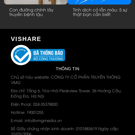
ây
Tinh dịch có lẫn máu: 5 sự
Cách tính giúp nam giớ
thật bạn cần biết
nhận biết có bị xuất ti
sớm hay không?...
VISHARE
THÔNG TIN
Chủ sở hữu website: CÔNG TY CỔ PHẦN TRUYỀN THÔNG
VMG
Địa chỉ: Tầng 6, Tòa nhà Peakview Tower, 36 Hoàng Cầu,
Đống Đa, Hà Nội
Điện thoại: 024-35378820
Hotline: 19001255
E-mail: info@vmgmedia.vn
Số Giấy chứng nhận kinh doanh: 0101883619 Ngày cấp:
10/02/2006