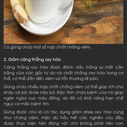
Củ gừng chứa một số hợp chất chống viêm.
2. Giảm căng thẳng oxy hóa
Căng thẳng oxy hóa được đánh dấu bằng sự mất cân
bằng của các gốc tự do và chất chống oxy hóa trong cơ
thể, có thể dẫn đến viêm và tổn thương tế bào.
Gừng chứa nhiều hợp chất chống viêm có thể giúp ích cho
khớp và sức khỏe não bộ. Đặc tính chữa bệnh của nó giúp
ngăn ngừa cục máu đông, do đó có khả năng hạn chế
nguy cơ mắc bệnh tim.
Gừng được cho là có tác dụng giảm stress oxy hóa cũng
như chứng viêm, mặc dù hầu hết các nghiên cứu đều
được thực hiện trên động vật chứ không phải trên con