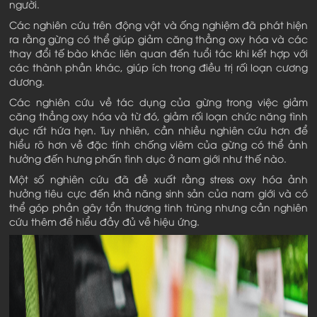
người.
Các nghiên cứu trên động vật và ống nghiệm đã phát hiện
ra rằng gừng có thể giúp giảm căng thẳng oxy hóa và các
thay đổi tế bào khác liên quan đến tuổi tác khi kết hợp với
các thành phần khác, giúp ích trong điều trị rối loạn cương
dương.
Các nghiên cứu về tác dụng của gừng trong việc giảm
căng thẳng oxy hóa và từ đó, giảm rối loạn chức năng tình
dục rất hứa hẹn. Tuy nhiên, cần nhiều nghiên cứu hơn để
hiểu rõ hơn về đặc tính chống viêm của gừng có thể ảnh
hưởng đến hưng phấn tình dục ở nam giới như thế nào.
Một số nghiên cứu đã đề xuất rằng stress oxy hóa ảnh
hưởng tiêu cực đến khả năng sinh sản của nam giới và có
thể góp phần gây tổn thương tinh trùng nhưng cần nghiên
cứu thêm để hiểu đầy đủ về hiệu ứng.