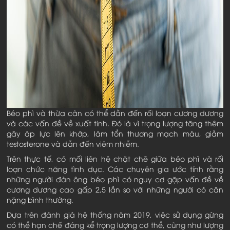
Béo phì và thừa cân có thể dẫn đến rối loạn cương dương
và các vấn đề về xuất tinh. Đó là vì trọng lượng tăng thêm
gây áp lực lên khớp, làm tổn thương mạch máu, giảm
testosterone và dẫn đến viêm nhiễm.
Trên thực tế, có mối liên hệ chặt chẽ giữa béo phì và rối
loạn chức năng tình dục. Các chuyên gia ước tính rằng
những người đàn ông béo phì có nguy cơ gặp vấn đề về
cương dương cao gấp 2,5 lần so với những người có cân
nặng bình thường.
Dựa trên đánh giá hệ thống năm 2019, việc sử dụng gừng
có thể hạn chế đáng kể trọng lượng cơ thể, cũng như lượng