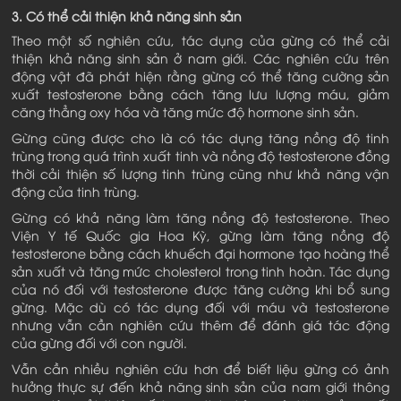
3. Có thể cải thiện khả năng sinh sản
Theo một số nghiên cứu, tác dụng của gừng có thể cải
thiện khả năng sinh sản ở nam giới. Các nghiên cứu trên
động vật đã phát hiện rằng gừng có thể tăng cường sản
xuất testosterone bằng cách tăng lưu lượng máu, giảm
căng thẳng oxy hóa và tăng mức độ hormone sinh sản.
Gừng cũng được cho là có tác dụng tăng nồng độ tinh
trùng trong quá trình xuất tinh và nồng độ testosterone đồng
thời cải thiện số lượng tinh trùng cũng như khả năng vận
động của tinh trùng.
Gừng có khả năng làm tăng nồng độ testosterone. Theo
Viện Y tế Quốc gia Hoa Kỳ, gừng làm tăng nồng độ
testosterone bằng cách khuếch đại hormone tạo hoàng thể
sản xuất và tăng mức cholesterol trong tinh hoàn. Tác dụng
của nó đối với testosterone được tăng cường khi bổ sung
gừng. Mặc dù có tác dụng đối với máu và testosterone
nhưng vẫn cần nghiên cứu thêm để đánh giá tác động
của gừng đối với con người.
Vẫn cần nhiều nghiên cứu hơn để biết liệu gừng có ảnh
hưởng thực sự đến khả năng sinh sản của nam giới thông