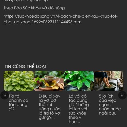
Theo Báo Sức khỏe và đời sống
https://suckhoedoisong.vn/4-cach-che-bien-rau-khuc-tot-
cho-suc-khoe-169260323111144493.htm
TIN CÙNG THỂ LOẠI
Tía tô
Điều gì xảy
Lá vối có
5 lợi ích
chanh có
á
ra với cơ
tác dụng
của việc
tác dụng
thể khi
gì? Những
ngâm
gì?
y
uống nước
lợi ích với
chân nước
lá tía tô với
sức khỏe
ngải cứu
gừng?...
theo y
học...