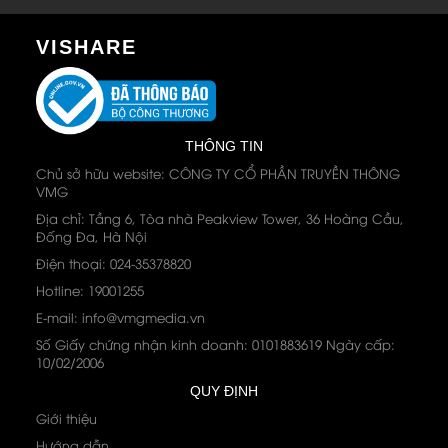
VISHARE
THÔNG TIN
Chủ sở hữu website: CÔNG TY CỔ PHẦN TRUYỀN THÔNG
VMG
Địa chỉ: Tầng 6, Tòa nhà Peakview Tower, 36 Hoàng Cầu,
Đống Đa, Hà Nội
Điện thoại: 024-35378820
Hotline: 19001255
E-mail: info@vmgmedia.vn
Số Giấy chứng nhận kinh doanh: 0101883619 Ngày cấp:
10/02/2006
QUY ĐỊNH
Giới thiệu
Hướng dẫn