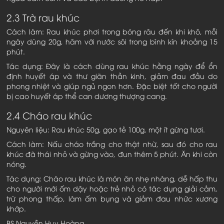
2.3 Trà rau khúc
Cách làm: Rau khúc phơi trong bóng râu đến khi khô, mỗi
ngày dùng 20g, hãm với nước sôi trong bình kín khoảng 15
phút.
Tác dụng: Đây là cách dùng rau khúc hằng ngày để ổn
định huyết áp và thư giãn thần kinh, giảm đau đầu do
phong nhiệt và giúp ngủ ngon hơn. Đặc biệt tốt cho người
bị cao huyết áp thể can dương thượng cang.
2.4 Cháo rau khúc
Nguyên liệu: Rau khúc 50g, gạo tẻ 100g, một ít gừng tươi.
Cách làm: Nấu cháo trắng cho thật nhừ, sau đó cho rau
khúc đã thái nhỏ và gừng vào, đun thêm 5 phút. Ăn khi còn
nóng.
Tác dụng: Cháo rau khúc là món ăn nhẹ nhàng, dễ hấp thu
cho người mới ốm dậy hoặc trẻ nhỏ có tác dụng giải cảm,
trừ phong thấp, làm ấm bụng và giảm đau nhức xương
khớp.
BS Nguyễn Huy Hoàng