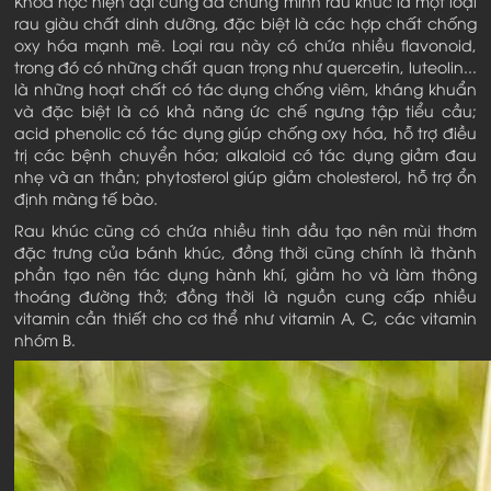
Khoa học hiện đại cũng đã chứng minh rau khúc là một loại
rau giàu chất dinh dưỡng, đặc biệt là các hợp chất chống
oxy hóa mạnh mẽ. Loại rau này có chứa nhiều flavonoid,
trong đó có những chất quan trọng như quercetin, luteolin...
là những hoạt chất có tác dụng chống viêm, kháng khuẩn
và đặc biệt là có khả năng ức chế ngưng tập tiểu cầu;
acid phenolic có tác dụng giúp chống oxy hóa, hỗ trợ điều
trị các bệnh chuyển hóa; alkaloid có tác dụng giảm đau
nhẹ và an thần; phytosterol giúp giảm cholesterol, hỗ trợ ổn
định màng tế bào.
Rau khúc cũng có chứa nhiều tinh dầu tạo nên mùi thơm
đặc trưng của bánh khúc, đồng thời cũng chính là thành
phần tạo nên tác dụng hành khí, giảm ho và làm thông
thoáng đường thở; đồng thời là nguồn cung cấp nhiều
vitamin cần thiết cho cơ thể như vitamin A, C, các vitamin
nhóm B.