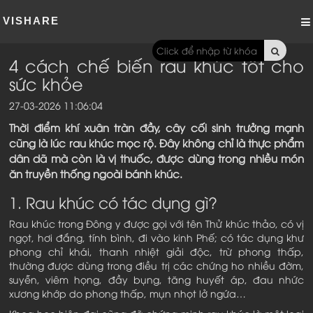
VISHARE
4 cách chế biến rau khúc tốt cho
sức khỏe
27-03-2026 11:06:04
Thời điểm khí xuân tràn đầy, cây cối sinh trưởng mạnh
cũng là lúc rau khúc mọc rộ. Đây không chỉ là thực phẩm
dân dã mà còn là vị thuốc, được dùng trong nhiều món
ăn truyền thống ngoài bánh khúc.
1. Rau khúc có tác dụng gì?
Rau khúc trong Đông y được gọi với tên Thử khúc thảo, có vị
ngọt, hơi đắng, tính bình, đi vào kinh Phế; có tác dụng khư
phong chỉ khái, thanh nhiệt giải độc, trừ phong thấp,
thường được dùng trong điều trị các chứng ho nhiều đờm,
suyễn, viêm họng, đầy bụng, tăng huyết áp, đau nhức
xương khớp do phong thấp, mụn nhọt lở ngứa…