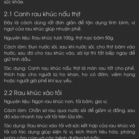
sức khỏe.
2.1 Canh rau khúc nấu thịt
Đây là cách dùng rất đơn giản để tận dụng tính bình, vị
ngọt của rau khúc giúp nhuận phế.
Nguyên liệu: Rau khúc tươi 100g, thịt nạc băm 50g.
Cách làm: Đun nước sôi, sau khi nước sôi, cho thịt băm vào
trước, sau đó cho rau khúc vào, sôi lại thì tắt bếp ngay để
giữ tinh dầu.
Tác dụng: Canh rau khúc nấu thịt là món rau tốt cho phế,
thích hợp cho người bị ho khan, ho có đờm, viêm họng
hoặc người già phế khí suy yếu.
2.2 Rau khúc xào tỏi
Nguyên liệu: Ngọn rau khúc non, tỏi băm, gia vị.
Cách làm: Chần sơ rau qua nước sôi để giảm vị đắng, sau
đó xào nhanh tay với tỏi trên lửa lớn.
Tác dụng: Rau khúc xào tỏi với sức kết hợp của rau khúc và
tỏi có tác dụng giúp kiện tỳ vị, kích thích tiêu hóa, phòng
ngừa cảm cúm và các bệnh đường hô hấp.